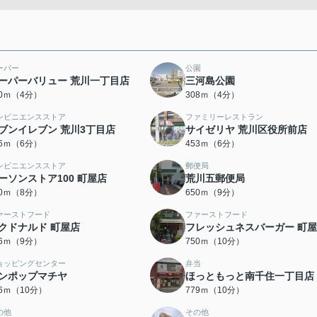
ーパー
公園
ーパーバリュー 荒川一丁目店
三河島公園
00ｍ（4分）
308ｍ（4分）
ンビニエンスストア
ファミリーレストラン
ブンイレブン 荒川3丁目店
サイゼリヤ 荒川区役所前店
26ｍ（6分）
453ｍ（6分）
ンビニエンスストア
郵便局
ーソンストア100 町屋店
荒川五郵便局
80ｍ（8分）
650ｍ（9分）
ァーストフード
ファーストフード
クドナルド 町屋店
フレッシュネスバーガー 町
96ｍ（9分）
750ｍ（10分）
ョッピングセンター
弁当
ンポップマチヤ
ほっともっと南千住一丁目店
66ｍ（10分）
779ｍ（10分）
の他
その他