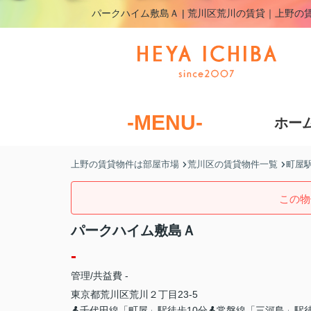
パークハイム敷島Ａ | 荒川区荒川の賃貸｜上野の
-MENU-
ホー
上野の賃貸物件は部屋市場
荒川区の賃貸物件一覧
町屋
この物
パークハイム敷島Ａ
-
管理/共益費 -
東京都
荒川区
荒川
２丁目23-5
千代田線「町屋」駅徒歩10分
常磐線「三河島」駅徒