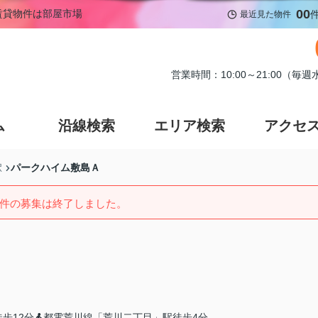
00
賃貸物件は部屋市場
最近見た物件
営業時間：10:00～21:00（毎
ム
沿線検索
エリア検索
アクセ
パークハイム敷島Ａ
駅
件の募集は終了しました。
歩12分
都電荒川線「荒川二丁目」駅徒歩4分