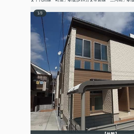
1
/
3