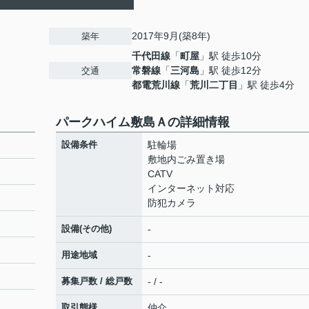
2017年9月(築8年)
築年
千代田線
「
町屋
」駅 徒歩10分
常磐線
「
三河島
」駅 徒歩12分
交通
都電荒川線
「
荒川二丁目
」駅 徒歩4分
パークハイム敷島Ａの詳細情報
設備条件
駐輪場
敷地内ごみ置き場
CATV
インターネット対応
防犯カメラ
設備(その他)
-
用途地域
-
募集戸数 / 総戸数
- / -
取引態様
仲介