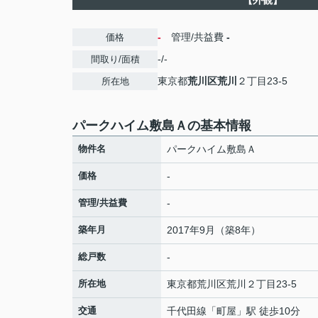
【外観】
-
管理/共益費
-
価格
-/-
間取り/面積
東京都
荒川区
荒川
２丁目23-5
所在地
パークハイム敷島Ａの基本情報
物件名
パークハイム敷島Ａ
価格
-
管理/共益費
-
築年月
2017年9月（築8年）
総戸数
-
所在地
東京都
荒川区
荒川
２丁目23-5
交通
千代田線
「
町屋
」駅 徒歩10分