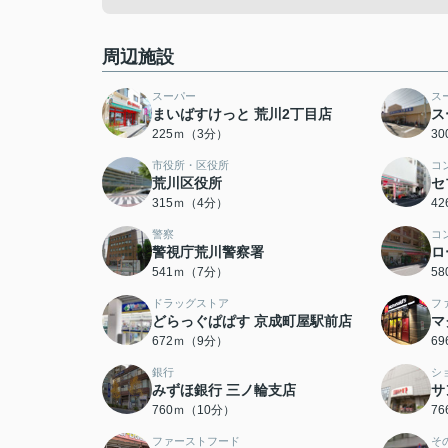
周辺施設
スーパー
ス
まいばすけっと 荒川2丁目店
ス
225ｍ（3分）
3
市役所・区役所
コ
荒川区役所
セ
315ｍ（4分）
4
警察
コ
警視庁荒川警察署
ロ
541ｍ（7分）
5
ドラッグストア
フ
どらっぐぱぱす 京成町屋駅前店
マ
672ｍ（9分）
6
銀行
シ
みずほ銀行 三ノ輪支店
サ
760ｍ（10分）
7
ファーストフード
そ