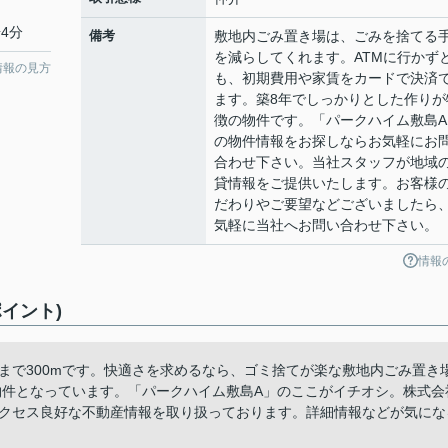
4分
備考
敷地内ごみ置き場は、ごみを捨てる
を減らしてくれます。ATMに行かず
情報の見方
も、初期費用や家賃をカードで決済
ます。築8年でしっかりとした作りが
徴の物件です。「パークハイム敷島A
の物件情報をお探しならお気軽にお
合わせ下さい。当社スタッフが地域
貸情報をご提供いたします。お客様
だわりやご要望などございましたら
気軽に当社へお問い合わせ下さい。
情報
イント)
まで300mです。快適さを求めるなら、ゴミ捨てが楽な敷地内ごみ置き
物件となっています。「パークハイム敷島A」のここがイチオシ。株式会
アクセス良好な不動産情報を取り扱っております。詳細情報などが気にな