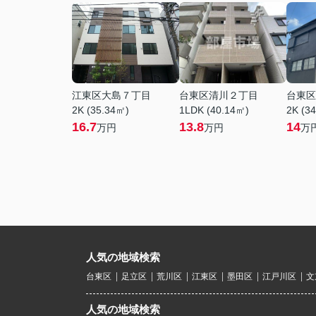
江東区大島７丁目
台東区清川２丁目
台東区
2K (35.34㎡)
1LDK (40.14㎡)
2K (3
16.7
13.8
14
万円
万円
万
人気の地域検索
台東区
足立区
荒川区
江東区
墨田区
江戸川区
文
人気の地域検索