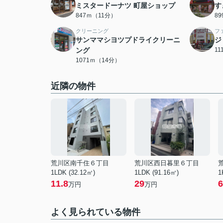
ミスタードーナツ 町屋ショップ
す
847ｍ（11分）
8
クリーニング
フ
サンママシヨツプドライクリーニ
ジ
ング
1
1071ｍ（14分）
近隣の物件
荒川区南千住６丁目
荒川区西日暮里６丁目
1LDK (32.12㎡)
1LDK (91.16㎡)
1
11.8
29
6
万円
万円
よく見られている物件