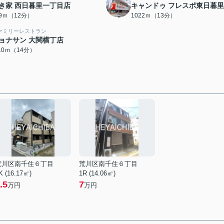
き家 西日暮里一丁目店
キャンドゥ フレスポ東日暮
99ｍ（12分）
1022ｍ（13分）
ァミリーレストラン
ョナサン 大関横丁店
110ｍ（14分）
荒川区南千住６丁目
荒川区南千住６丁目
K (16.17㎡)
1R (14.06㎡)
.5
7
万円
万円