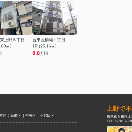
東上野６丁目
台東区橋場１丁目
4.00㎡)
1R (25.16㎡)
8.8
円
万円
上野で不
京区
葛飾区
中央区
千代田区
東京都台東区上野
TEL:03-5818-838