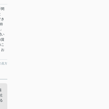
手間
と
でき
特
」
問い
の賃
のこ
、お
の見方
場
社
る