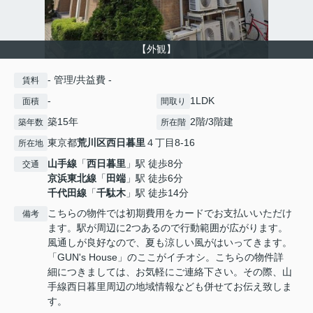
【外観】
- 管理/共益費 -
賃料
-
1LDK
面積
間取り
築15年
2階/3階建
築年数
所在階
東京都
荒川区
西日暮里
４丁目8-16
所在地
山手線
「
西日暮里
」駅 徒歩8分
交通
京浜東北線
「
田端
」駅 徒歩6分
千代田線
「
千駄木
」駅 徒歩14分
こちらの物件では初期費用をカードでお支払いいただけ
備考
ます。駅が周辺に2つあるので行動範囲が広がります。
風通しが良好なので、夏も涼しい風がはいってきます。
「GUN's House」のここがイチオシ。こちらの物件詳
細につきましては、お気軽にご連絡下さい。その際、山
手線西日暮里周辺の地域情報なども併せてお伝え致しま
す。