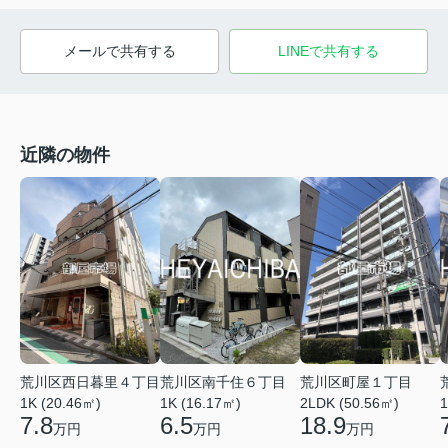
メールで共有する
LINEで共有する
近隣の物件
荒川区西日暮里４丁目
荒川区町屋１丁目
荒川区南千住６丁目
1K (20.46㎡)
2LDK (50.56㎡)
1K (16.17㎡)
1
7.8
18.9
6.5
万円
万円
万円