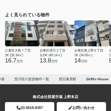
よく見られている物件
江東区大島７丁目
台東区清川２丁目
台東区東上野６丁目
2K (35.34㎡)
1LDK (40.14㎡)
2K (34.00㎡)
1
16.7
13.8
14
万円
万円
万円
市場
荒川区の賃貸物件一覧
西日暮里駅
GUN's House
株式会社部屋市場 上野本店
03-5818-8387
お問い合わせ