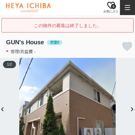
0
お気に入り
この物件の募集は終了しました。
GUN's House
空室0
-
管理/共益費 -
1
/
2