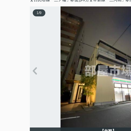
1
/
9