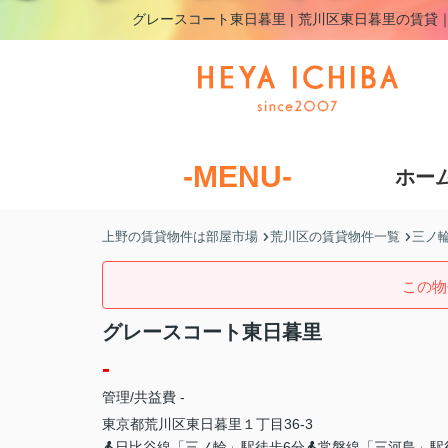
グレースコート東日暮里 | 荒川区東日暮里の賃
-MENU-
ホー
上野の賃貸物件は部屋市場
荒川区の賃貸物件一覧
三ノ
この物
グレースコート東日暮里
-
管理/共益費 -
東京都
荒川区
東日暮里
１丁目36-3
日比谷線「三ノ輪」駅徒歩6分
常磐線「三河島」駅