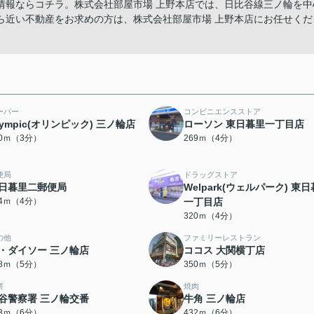
情報ならコチラ。株式会社部屋市場 上野本店では、日比谷線三ノ輪を中
ら近い不動産をお求めの方は、株式会社部屋市場 上野本店にお任せくだ
ーパー
コンビニエンスストア
lympic(オリンピック) 三ノ輪店
ローソン 東日暮里一丁目店
20ｍ（3分）
269ｍ（4分）
便局
ドラッグストア
日暮里二郵便局
Welpark(ウェルパーク) 東
94ｍ（4分）
一丁目店
320ｍ（4分）
の他
ファミリーレストラン
・ダイソー 三ノ輪店
ココス 大関横丁店
48ｍ（5分）
350ｍ（5分）
察
焼肉
谷警察署 三ノ輪交番
牛角 三ノ輪店
13ｍ（6分）
432ｍ（6分）