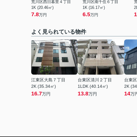
荒川区西日暮里４丁目
荒川区南千住６丁目
1K (20.46㎡)
1K (16.17㎡)
2
7.8
6.5
1
万円
万円
よく見られている物件
江東区大島７丁目
台東区清川２丁目
台東区
2K (35.34㎡)
1LDK (40.14㎡)
2K (3
16.7
13.8
14
万円
万円
万