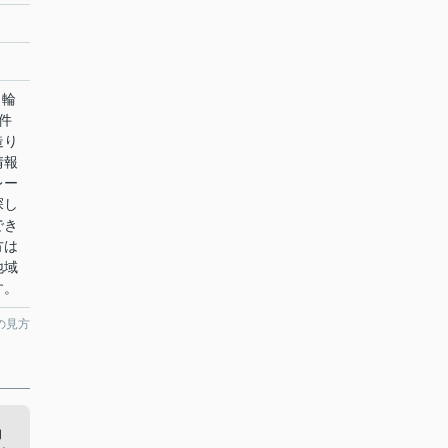
ノ輪
件
造り
情報
レー
探し
でき
方は
地域
す。
の見方
物