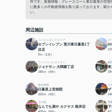
件です。新着情報：グレースコート東日暮里の空室
に数多くの不動産情報を取り扱っております。駅か
い。
周辺施設
コンビニエンスストア
ス
セブンイレブン 荒川東日暮里1丁
O
目店
2
5ｍ（1分）
ファミリーレストラン
郵
ジョナサン 大関横丁店
東
285ｍ（4分）
2
総合病院
そ
日暮里上宮病院
ザ
320ｍ（4分）
3
その他
警
なんでも酒や カクヤス 根岸店
下
405ｍ（6分）
4