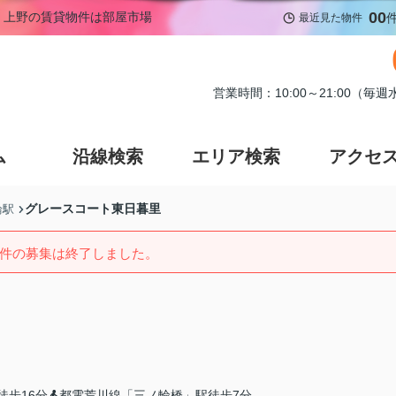
00
貸｜上野の賃貸物件は部屋市場
最近見た物件
営業時間：10:00～21:00（毎
ム
沿線検索
エリア検索
アクセ
グレースコート東日暮里
輪駅
件の募集は終了しました。
徒歩16分
都電荒川線「三ノ輪橋」駅徒歩7分