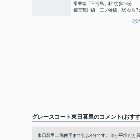
常磐線
「
三河島
」駅 徒歩16分
都電荒川線
「
三ノ輪橋
」駅 徒歩7
グレースコート東日暮里のコメント(おすす
東日暮里二郵便局まで徒歩4分です。道が平坦だと