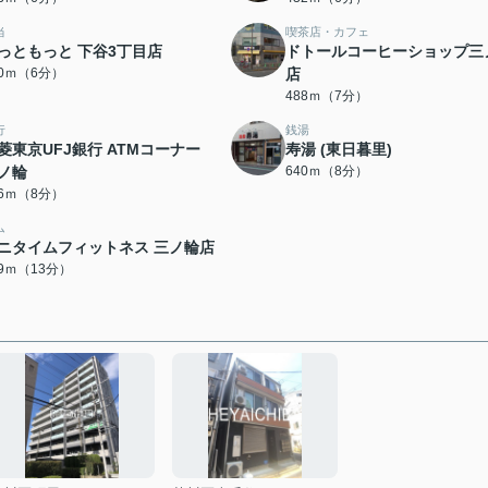
当
喫茶店・カフェ
っともっと 下谷3丁目店
ドトールコーヒーショップ三
70ｍ（6分）
店
488ｍ（7分）
行
銭湯
菱東京UFJ銀行 ATMコーナー
寿湯 (東日暮里)
ノ輪
640ｍ（8分）
06ｍ（8分）
ム
ニタイムフィットネス 三ノ輪店
79ｍ（13分）