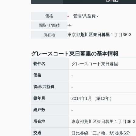
【外観】
-
管理/共益費
-
価格
-/-
間取り/面積
東京都
荒川区
東日暮里
１丁目36-3
所在地
グレースコート東日暮里の基本情報
物件名
グレースコート東日暮里
価格
-
管理/共益費
-
築年月
2014年1月（築12年）
総戸数
-
所在地
東京都
荒川区
東日暮里
１丁目36-3
交通
日比谷線
「
三ノ輪
」駅 徒歩6分