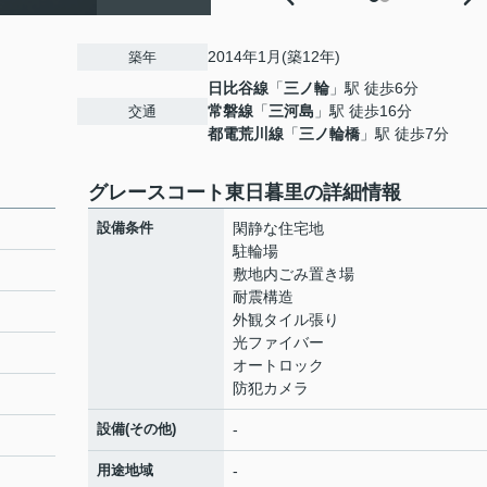
2014年1月(築12年)
築年
日比谷線
「
三ノ輪
」駅 徒歩6分
常磐線
「
三河島
」駅 徒歩16分
交通
都電荒川線
「
三ノ輪橋
」駅 徒歩7分
グレースコート東日暮里の詳細情報
設備条件
閑静な住宅地
駐輪場
敷地内ごみ置き場
耐震構造
外観タイル張り
光ファイバー
オートロック
防犯カメラ
設備(その他)
-
用途地域
-