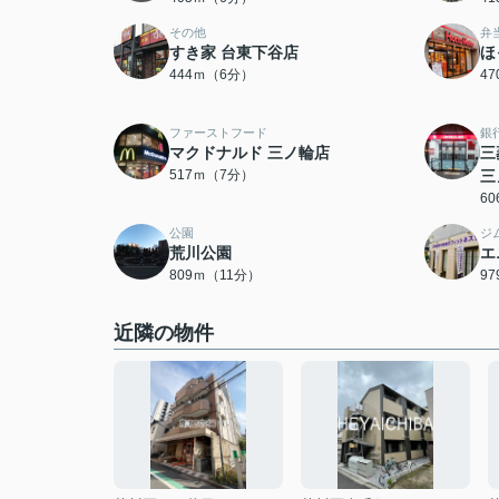
その他
弁
すき家 台東下谷店
ほ
444ｍ（6分）
4
ファーストフード
銀
マクドナルド 三ノ輪店
三
517ｍ（7分）
三
6
公園
ジ
荒川公園
エ
809ｍ（11分）
9
近隣の物件