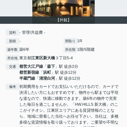
【外観】
- 管理/共益費 -
賃料
-
1R
面積
間取り
築6年
1階/5階建
築年数
所在階
東京都
江東区
新大橋
３丁目5-4
所在地
都営大江戸線
「
森下
」駅 徒歩2分
交通
都営新宿線
「
浜町
」駅 徒歩12分
半蔵門線
「
清澄白河
」駅 徒歩12分
初期費用をカードでお支払いいただけるので、カードで
備考
決済したい方にもおすすめです。物件から駅までは平坦
な道なので、快適に移動できます。築6年の物件で充実
した毎日を過ごしませんか。「HW.HILLS 新大橋」のこ
こがイチオシ。江東区エリアにある賃貸情報のことな
ら、地域に密着した当社へお任せ下さい。当社は、多種
多様な賃貸情報を取り扱っております。ご要望や不明な