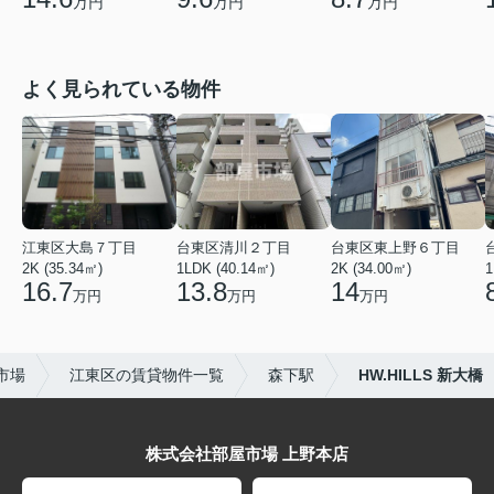
万円
万円
万円
よく見られている物件
江東区大島７丁目
台東区清川２丁目
台東区東上野６丁目
2K (35.34㎡)
1LDK (40.14㎡)
2K (34.00㎡)
1
16.7
13.8
14
万円
万円
万円
市場
江東区の賃貸物件一覧
森下駅
HW.HILLS 新大橋
株式会社部屋市場 上野本店