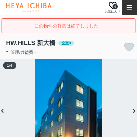
0
お気に入り
この物件の募集は終了しました。
HW.HILLS 新大橋
空室0
-
管理/共益費 -
1
/
4