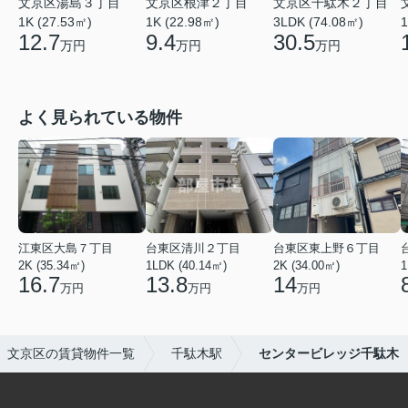
文京区湯島３丁目
文京区根津２丁目
文京区千駄木２丁目
1K (27.53㎡)
1K (22.98㎡)
3LDK (74.08㎡)
1
12.7
9.4
30.5
万円
万円
万円
よく見られている物件
江東区大島７丁目
台東区清川２丁目
台東区東上野６丁目
2K (35.34㎡)
1LDK (40.14㎡)
2K (34.00㎡)
1
16.7
13.8
14
万円
万円
万円
文京区の賃貸物件一覧
千駄木駅
センタービレッジ千駄木