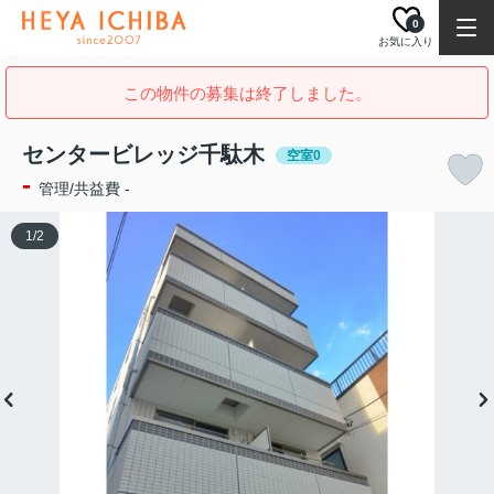
0
お気に入り
この物件の募集は終了しました。
センタービレッジ千駄木
空室0
-
管理/共益費 -
1
/
2