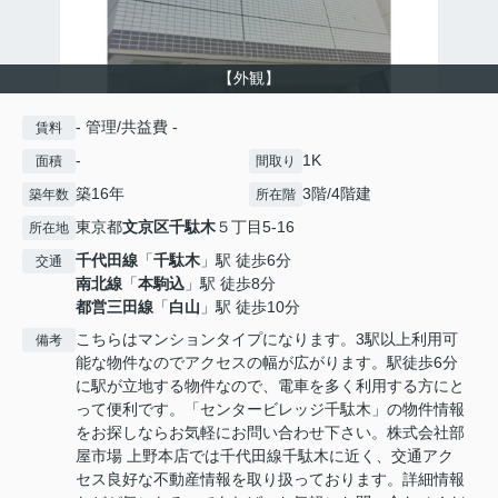
【外観】
- 管理/共益費 -
賃料
-
1K
面積
間取り
築16年
3階/4階建
築年数
所在階
東京都
文京区
千駄木
５丁目5-16
所在地
千代田線
「
千駄木
」駅 徒歩6分
交通
南北線
「
本駒込
」駅 徒歩8分
都営三田線
「
白山
」駅 徒歩10分
こちらはマンションタイプになります。3駅以上利用可
備考
能な物件なのでアクセスの幅が広がります。駅徒歩6分
に駅が立地する物件なので、電車を多く利用する方にと
って便利です。「センタービレッジ千駄木」の物件情報
をお探しならお気軽にお問い合わせ下さい。株式会社部
屋市場 上野本店では千代田線千駄木に近く、交通アク
セス良好な不動産情報を取り扱っております。詳細情報