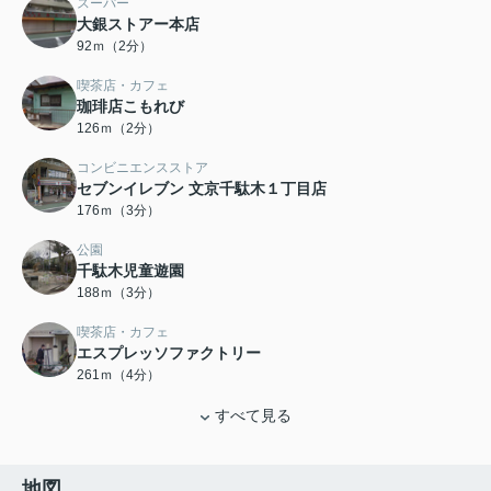
スーパー
大銀ストアー本店
92ｍ（2分）
喫茶店・カフェ
珈琲店こもれび
126ｍ（2分）
コンビニエンスストア
セブンイレブン 文京千駄木１丁目店
176ｍ（3分）
公園
千駄木児童遊園
188ｍ（3分）
喫茶店・カフェ
エスプレッソファクトリー
261ｍ（4分）
すべて見る
地図