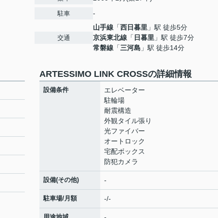
-
駐車
山手線
「
西日暮里
」駅 徒歩5分
京浜東北線
「
日暮里
」駅 徒歩7分
交通
常磐線
「
三河島
」駅 徒歩14分
ARTESSIMO LINK CROSSの詳細情報
設備条件
エレベーター
駐輪場
耐震構造
外観タイル張り
光ファイバー
オートロック
宅配ボックス
防犯カメラ
設備(その他)
-
駐車場/月額
-/-
用途地域
-