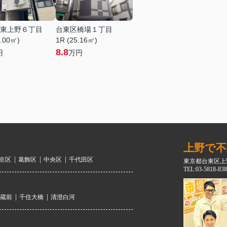
東上野６丁目
台東区橋場１丁目
4.00㎡)
1R (25.16㎡)
8.8
円
万円
上野で不
京区
葛飾区
中央区
千代田区
東京都台東区上野
TEL:03-5818-838
蔵前
千住大橋
清澄白河