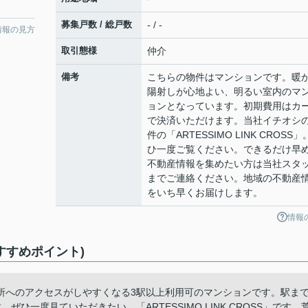
募集戸数 / 総戸数
- / -
情報の見方
取引態様
仲介
備考
こちらの物件はマンションです。暖
陽射しが心地よい、明るい室内のマ
ョンとなっています。初期費用はカ
で決済いただけます。当社イチオシ
件の「ARTESSIMO LINK CROSS
ひ一度ご覧ください。できるだけ早
不動産情報を集めたい方は当社スタ
までご連絡ください。地域の不動産
をいち早くお届けします。
情報
(おすすめポイント)
所へのアクセスがしやすくなる3駅以上利用可のマンションです。駅ま
ひ一度見ていただきたい、「ARTESSIMO LINK CROSS」です。