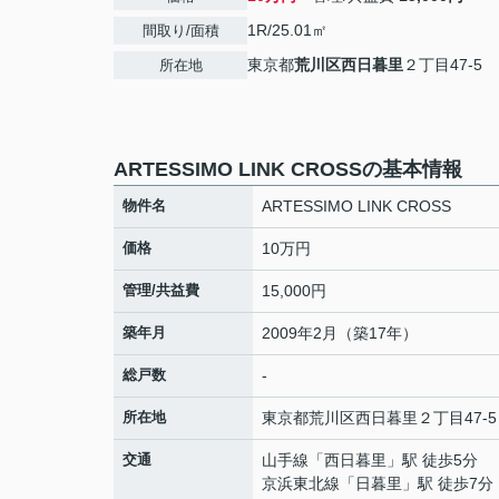
1R/25.01㎡
間取り/面積
東京都
荒川区
西日暮里
２丁目47-5
所在地
ARTESSIMO LINK CROSSの基本情報
物件名
ARTESSIMO LINK CROSS
価格
10万円
管理/共益費
15,000円
築年月
2009年2月（築17年）
総戸数
-
所在地
東京都
荒川区
西日暮里
２丁目47-5
交通
山手線
「
西日暮里
」駅 徒歩5分
京浜東北線
「
日暮里
」駅 徒歩7分