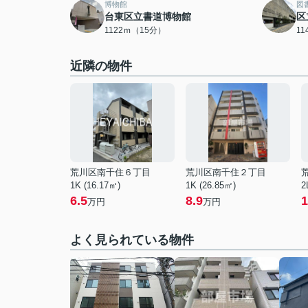
博物館
図
台東区立書道博物館
区
1122ｍ（15分）
1
近隣の物件
荒川区南千住６丁目
荒川区南千住２丁目
1K (16.17㎡)
1K (26.85㎡)
2
6.5
8.9
1
万円
万円
よく見られている物件