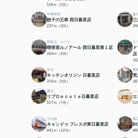
116ｍ（2分）
中華料理
銀
餃子の王将 西日暮里店
三
237ｍ（3分）
2
喫茶店・カフェ
ド
喫茶室ルノアール 西日暮里第１店
ド
264ｍ（4分）
店
2
弁当
警
キッチンオリジン 日暮里店
荒
376ｍ（5分）
3
書店
シ
リブロｅｃｕｔｅ日暮里店
エ
527ｍ（7分）
5
その他
書
キャンドゥ フレスポ東日暮里店
B
941ｍ（12分）
9