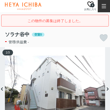
0
お気に入り
この物件の募集は終了しました。
ソラナ谷中
空室0
-
管理/共益費 -
1
/
3