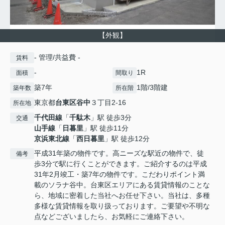
【外観】
- 管理/共益費 -
賃料
-
1R
面積
間取り
築7年
1階/3階建
築年数
所在階
東京都
台東区
谷中
３丁目2-16
所在地
千代田線
「
千駄木
」駅 徒歩3分
交通
山手線
「
日暮里
」駅 徒歩11分
京浜東北線
「
西日暮里
」駅 徒歩12分
平成31年築の物件です。高ニーズな駅近の物件で、徒
備考
歩3分で駅に行くことができます。ご紹介するのは平成
31年2月竣工・築7年の物件です。こだわりポイント満
載のソラナ谷中。台東区エリアにある賃貸情報のことな
ら、地域に密着した当社へお任せ下さい。当社は、多種
多様な賃貸情報を取り扱っております。ご要望や不明な
点などございましたら、お気軽にご連絡下さい。