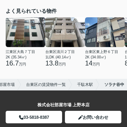
よく見られている物件
江東区大島７丁目
台東区清川２丁目
台東区東上野６丁目
2K (35.34㎡)
1LDK (40.14㎡)
2K (34.00㎡)
1
16.7
13.8
14
万円
万円
万円
部屋市場
台東区の賃貸物件一覧
千駄木駅
ソラナ谷中
株式会社部屋市場 上野本店
03-5818-8387
お問い合わせ