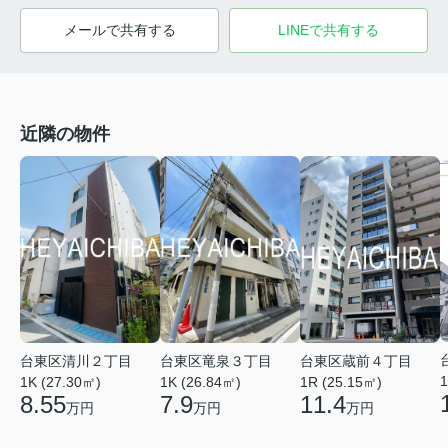
メールで共有する
LINEで共有する
近隣の物件
台東区清川２丁目
台東区竜泉３丁目
台東区蔵前４丁目
1
1K (27.30㎡)
1K (26.84㎡)
1R (25.15㎡)
8.55
7.9
11.4
万円
万円
万円