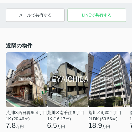
メールで共有する
LINEで共有する
近隣の物件
荒川区西日暮里４丁目
荒川区町屋１丁目
荒川区南千住６丁目
1K (20.46㎡)
2LDK (50.56㎡)
1K (16.17㎡)
1
7.8
18.9
6.5
万円
万円
万円