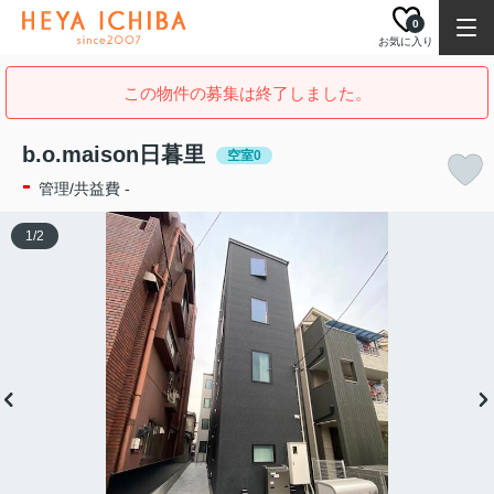
0
お気に入り
この物件の募集は終了しました。
b.o.maison日暮里
空室0
-
管理/共益費 -
1
/
2