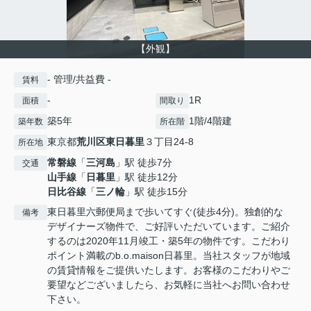
【外観】
- 管理/共益費 -
賃料
-
1R
面積
間取り
築5年
1階/4階建
築年数
所在階
東京都
荒川区
東日暮里
３丁目24-8
所在地
常磐線
「
三河島
」駅 徒歩7分
交通
山手線
「
日暮里
」駅 徒歩12分
日比谷線
「
三ノ輪
」駅 徒歩15分
東日暮里六郵便局まで歩いてすぐ(徒歩4分)。独創的な
備考
デザイナーズ物件で、ご好評いただいています。ご紹介
するのは2020年11月竣工・築5年の物件です。こだわり
ポイント満載のb.o.maison日暮里。当社スタッフが地域
の賃貸情報をご提供いたします。お客様のこだわりやご
要望などございましたら、お気軽に当社へお問い合わせ
下さい。