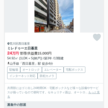
荒川区西日暮里
ミレドゥーエ日暮里
24
万円
管理/共益費15,000円
54.92㎡ (1LDK＋S(納戸)) /築3年 /13階建
山手線「西日暮里」駅 徒歩4分
駐輪場
オートロック
エレベーター
宅配ボックス
インターネット対応
防犯カメラ
共用部にはゴミ出し24時間OK・宅配ボックスなど様々な設備やサービ
スが揃っているので便利です。セキュリティ面は、オートロ...
もっと見
る
募集中の部屋