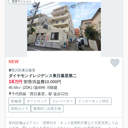
賃貸マンション
NEW
荒川区東日暮里
ダイヤモンドレジデンス東日暮里第二
16
万円
管理/共益費10,000円
45.64㎡ (2DK) /築49年 /5階建
千代田線「西日暮里」駅 徒歩12分
駐輪場
オートロック
エレベーター
インターネット対応
防犯カメラ
敷地内ごみ置き場
室内設備はエアコン・照明付き・ネット使用料不要など大変充実してお