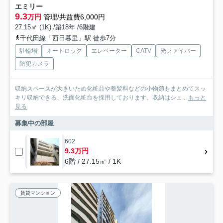
エミリー
9.3
万円
管理/共益費6,000円
27.15㎡ (1K) /築18年 /6階建
千代田線「西日暮里」駅 徒歩7分
駐輪場
オートロック
エレベーター
CATV
光ファイバー
防犯カメラ
収納スペースが大きいため化粧品や整髪料などの小物類もまとめてスッ
キリ収納できる、洗面化粧台を採用しております。収納はシュ...
もっと
見る
募集中の部屋
602
9.3万円
6階 / 27.15㎡ / 1K
賃貸マンション