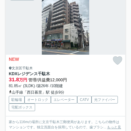
NEW
文京区千駄木
KDXレジデンス千駄木
31.8
万円
管理/共益費12,000円
81.85㎡ (3LDK) /築26年 /10階建
山手線「西日暮里」駅 徒歩9分
駐輪場
オートロック
エレベーター
CATV
光ファイバー
宅配ボックス
家から116mの場所に文京千駄木三郵便局があります。こちらの物件は
マンションです。独立洗面台を採用しているので、歯ブラシ...
もっと見