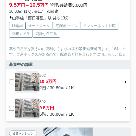
9.5
10.5
万円～
万円
管理/共益費5,000円
30.80㎡ (1K) /築11年 /5階建
山手線「西日暮里」駅 徒歩13分
駐輪場
オートロック
宅配ボックス
インターネット対応
防犯カメラ
閑静な住宅地
薬や日用品を買うのに便利なくすりの福太郎 田端新町店まで、184mで
す。専用ボックスがあるので、配達員と顔を合わせずに宅...
もっと見る
募集中の部屋
202
10.5万円
2階 / 30.80㎡ / 1K
502
9.5万円
5階 / 30.80㎡ / 1K
賃貸マンション