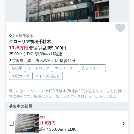
文京区千駄木
グローリア初穂千駄木
11.8
万円
管理/共益費5,000円
35.00㎡ (1DK) /築39年 /11階建
京浜東北線「西日暮里」駅 徒歩11分
駐輪場
オートロック
エレベーター
光ファイバー
防犯カメラ
バイク置場あり
近くにはローソンストア100 千駄木店(徒歩2分)がありちょっとした買い
物に便利です。収納はシューズボックス・クロゼット...
もっと見る
募集中の部屋
203
11.8万円
2階 / 35.00㎡ / 1DK