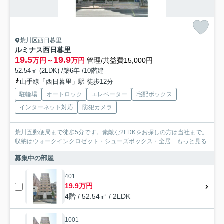
荒川区西日暮里
ルミナス西日暮里
19.5
19.9
万円～
万円
管理/共益費15,000円
52.54㎡ (2LDK) /築6年 /10階建
山手線「西日暮里」駅 徒歩12分
駐輪場
オートロック
エレベーター
宅配ボックス
インターネット対応
防犯カメラ
荒川五郵便局まで徒歩5分です。素敵な2LDKをお探しの方は当社まで。
収納はウォークインクロゼット・シューズボックス・全居...
もっと見る
募集中の部屋
401
19.9万円
4階 / 52.54㎡ / 2LDK
1001