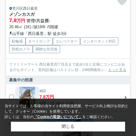
荒川区西日暮里
メゾンカスガ
7.8
万円
管理/共益費-
20.46㎡ (1K) /築19年 /5階建
山手線「西日暮里」駅 徒歩3分
駐輪場
オートロック
エレベーター
インターネット対応
防犯カメラ
閑静な住宅地
ファミリーマート 西日暮里四丁目店まで徒歩1分と近場にコンビニがあ
るのもポイント。室内設備はバストイレ別・24時間換気シ...
もっと見る
募集中の部屋
402
7.8万円
4階 / 20.46㎡ / 1K
当サイトでは、お客様の当サイト利用状況把握、サービス向上検討を目的と
して、クッキー（Cookie）を使用しています。
詳しくは、当社の
「Cookieの取扱いについて」
をご確認ください。
一戸建て
閉じる