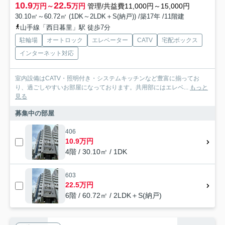
10.9
22.5
万円～
万円
管理/共益費11,000円～15,000円
30.10㎡～60.72㎡ (1DK～2LDK＋S(納戸)) /築17年 /11階建
山手線「西日暮里」駅 徒歩7分
駐輪場
オートロック
エレベーター
CATV
宅配ボックス
インターネット対応
室内設備はCATV・照明付き・システムキッチンなど豊富に揃ってお
り、過ごしやすいお部屋になっております。共用部にはエレベ...
もっと
見る
募集中の部屋
406
10.9万円
4階 / 30.10㎡ / 1DK
603
22.5万円
6階 / 60.72㎡ / 2LDK＋S(納戸)