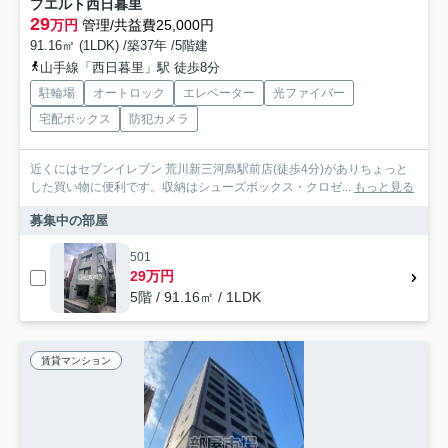
プエルト西日暮里
29
万円
管理/共益費25,000円
91.16㎡ (1LDK) /築37年 /5階建
山手線「西日暮里」駅 徒歩8分
駐輪場
オートロック
エレベーター
光ファイバー
宅配ボックス
防犯カメラ
近くにはセブンイレブン 荒川新三河島駅前店(徒歩4分)がありちょっと
した買い物に便利です。収納はシューズボックス・クロゼ...
もっと見る
募集中の部屋
501
29万円
5階 / 91.16㎡ / 1LDK
賃貸マンション