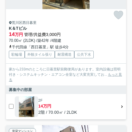
荒川区西日暮里
K＆Tビル
14
万円
管理/共益費3,000円
70.00㎡ (2LDK) /築42年 /4階建
千代田線「西日暮里」駅 徒歩4分
駐輪場
外観タイル張り
耐震構造
公共下水
家から233mのところに日暮里駅前郵便局があります。室内設備は照明
付き・システムキッチン・エアコン全室など大変充実してお...
もっと見
る
募集中の部屋
2F
14万円
2階 / 70.00㎡ / 2LDK
賃貸マンション