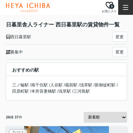
0
お気に入り
日暮里舎人ライナー 西日暮里駅の賃貸物件一覧
西日暮里駅
変更
募集中
変更
おすすめの駅
三ノ輪駅
/
南千住駅
/
入谷駅
/
蔵前駅
/
浅草駅
/
新御徒町駅
/
田原町駅
/
本所吾妻橋駅
/
浅草駅
/
三河島駅
26
棟
37
件
アパート