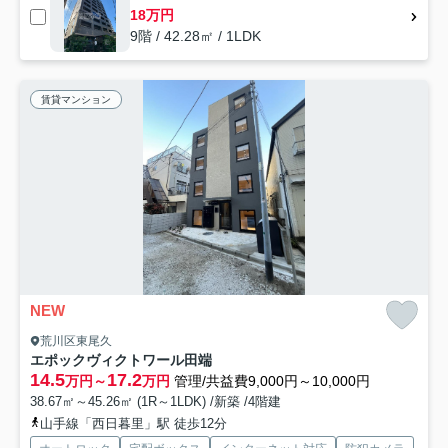
18万円
9階 / 42.28㎡ / 1LDK
賃貸マンション
NEW
荒川区東尾久
エポックヴィクトワール田端
14.5
17.2
万円～
万円
管理/共益費9,000円～10,000円
38.67㎡～45.26㎡ (1R～1LDK) /新築 /4階建
山手線「西日暮里」駅 徒歩12分