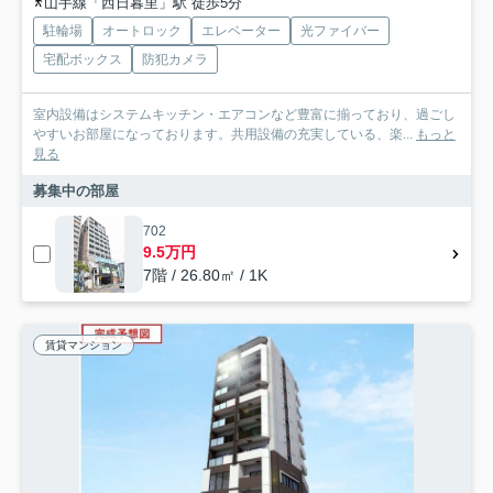
山手線「西日暮里」駅 徒歩5分
駐輪場
オートロック
エレベーター
光ファイバー
宅配ボックス
防犯カメラ
室内設備はシステムキッチン・エアコンなど豊富に揃っており、過ごし
やすいお部屋になっております。共用設備の充実している、楽...
もっと
見る
募集中の部屋
702
9.5万円
7階 / 26.80㎡ / 1K
賃貸マンション