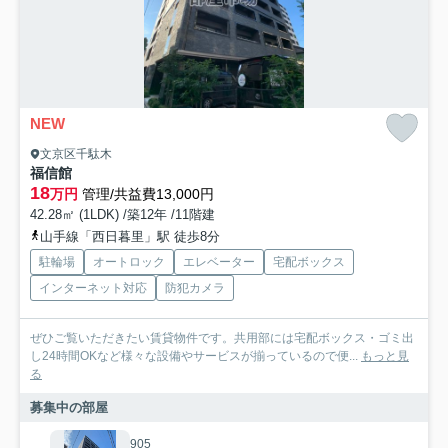
NEW
文京区千駄木
福信館
18
万円
管理/共益費13,000円
42.28㎡ (1LDK) /築12年 /11階建
山手線「西日暮里」駅 徒歩8分
駐輪場
オートロック
エレベーター
宅配ボックス
インターネット対応
防犯カメラ
ぜひご覧いただきたい賃貸物件です。共用部には宅配ボックス・ゴミ出
し24時間OKなど様々な設備やサービスが揃っているので便...
もっと見
る
募集中の部屋
905