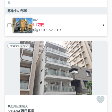
る
募集中の部屋
102
6.4万円
1階 / 13.17㎡ / 1R
賃貸マンション
荒川区東尾久
b’CASA西日暮里