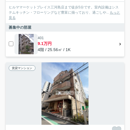
ヒルママーケットプレイス三河島店まで徒歩5分です。室内設備はシス
テムキッチン・フローリングなど豊富に揃っており、過ごしや...
もっと
見る
募集中の部屋
401
9.1万円
4階 / 25.56㎡ / 1K
賃貸マンション