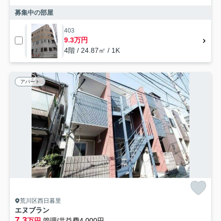
募集中の部屋
403
9.3万円
4階 / 24.87㎡ / 1K
アパート
荒川区西日暮里
エヌブラン
7.3
万円
管理/共益費4,000円