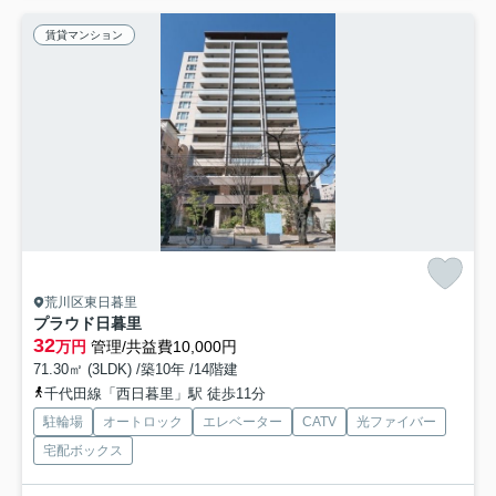
賃貸マンション
荒川区東日暮里
プラウド日暮里
32
万円
管理/共益費10,000円
71.30㎡ (3LDK) /築10年 /14階建
千代田線「西日暮里」駅 徒歩11分
駐輪場
オートロック
エレベーター
CATV
光ファイバー
宅配ボックス