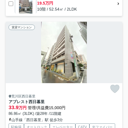
19.5万円
10階 / 52.54㎡ / 2LDK
賃貸マンション
荒川区西日暮里
アブレスト西日暮里
33.9
万円
管理/共益費15,000円
86.86㎡ (3LDK) /築28年 /11階建
山手線「西日暮里」駅 徒歩3分
駐輪場
オートロック
エレベーター
CATV
光ファイバー