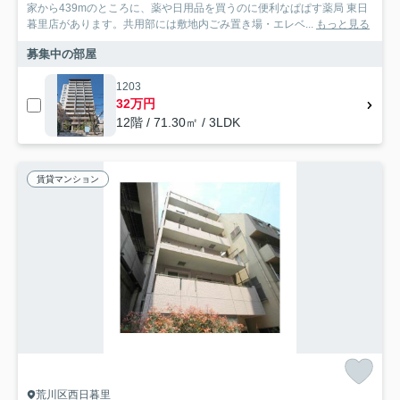
家から439mのところに、薬や日用品を買うのに便利なぱぱす薬局 東日
暮里店があります。共用部には敷地内ごみ置き場・エレベ...
もっと見る
募集中の部屋
1203
32万円
12階 / 71.30㎡ / 3LDK
賃貸マンション
荒川区西日暮里