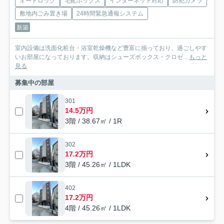
オートロック
宅配ボックス
インターネット対応
防犯カメラ
敷地内ごみ置き場
24時間緊急通報システム
新築
室内設備は洗面化粧台・浴室乾燥機など豊富に揃っており、過ごしやす
いお部屋になっております。収納はシューズボックス・クロゼ...
もっと
見る
募集中の部屋
301
14.5万円
3階 / 38.67㎡ / 1R
302
17.2万円
3階 / 45.26㎡ / 1LDK
402
17.2万円
4階 / 45.26㎡ / 1LDK