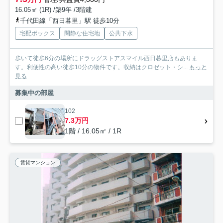
16.05㎡ (1R) /築9年 /3階建
千代田線「西日暮里」駅 徒歩10分
宅配ボックス
閑静な住宅地
公共下水
歩いて徒歩6分の場所にドラッグストアスマイル西日暮里店もありま
す。利便性の高い徒歩10分の物件です。収納はクロゼット・シ...
もっと
見る
募集中の部屋
102
7.3万円
1階 / 16.05㎡ / 1R
賃貸マンション