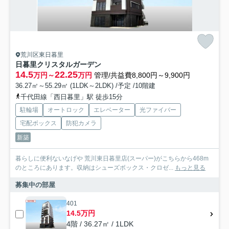
荒川区東日暮里
日暮里クリスタルガーデン
14.5
22.25
万円～
万円
管理/共益費8,800円～9,900円
36.27㎡～55.29㎡ (1LDK～2LDK) /予定 /10階建
千代田線「西日暮里」駅 徒歩15分
駐輪場
オートロック
エレベーター
光ファイバー
宅配ボックス
防犯カメラ
新築
暮らしに便利ないなげや 荒川東日暮里店(スーパー)がこちらから468m
のところにあります。収納はシューズボックス・クロゼ...
もっと見る
募集中の部屋
401
14.5万円
4階 / 36.27㎡ / 1LDK