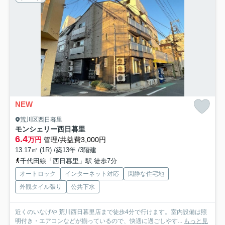
NEW
荒川区西日暮里
モンシェリー西日暮里
6.4
万円
管理/共益費3,000円
13.17㎡ (1R) /築13年 /3階建
千代田線「西日暮里」駅 徒歩7分
オートロック
インターネット対応
閑静な住宅地
外観タイル張り
公共下水
近くのいなげや 荒川西日暮里店まで徒歩4分で行けます。室内設備は照
明付き・エアコンなどが揃っているので、快適に過ごしやす...
もっと見