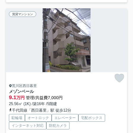
賃貸マンション
荒川区西日暮里
メゾンベール
9.1
万円
管理/共益費7,000円
25.56㎡ (1K) /築16年 /5階建
千代田線「西日暮里」駅 徒歩12分
駐輪場
オートロック
エレベーター
宅配ボックス
インターネット対応
防犯カメラ