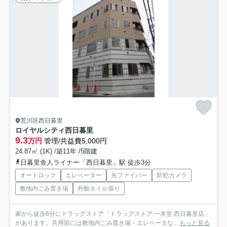
荒川区西日暮里
ロイヤルシティ西日暮里
9.3
万円
管理/共益費5,000円
24.87㎡ (1K) /築11年 /5階建
日暮里舎人ライナー「西日暮里」駅 徒歩3分
オートロック
エレベーター
光ファイバー
防犯カメラ
敷地内ごみ置き場
外観タイル張り
家から徒歩6分にドラッグストア「ドラッグストア 一本堂 西日暮里店」
があります。共用部には敷地内ごみ置き場・エレベータな...
もっと見る